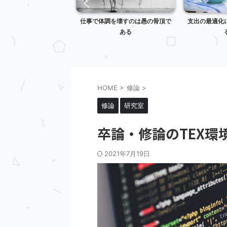
機の違いを理解しないと
仕事で体調を壊すのは愚の骨頂で
支出の最適化
変なことになる
ある
HOME
>
修論
>
修論
研究室
卒論・修論のTEX環
2021年7月19日