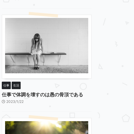
仕事
生活
仕事で体調を壊すのは愚の骨頂である
2023/1/22