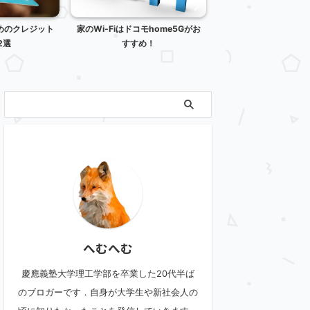
めのクレジット
家のWi-Fiはドコモhome5Gがお
外資系のメリット・デ
2選
すすめ！
へむへむ
慶應義塾大学理工学部を卒業した20代半ば
のブロガーです．自身が大学生や新社会人の