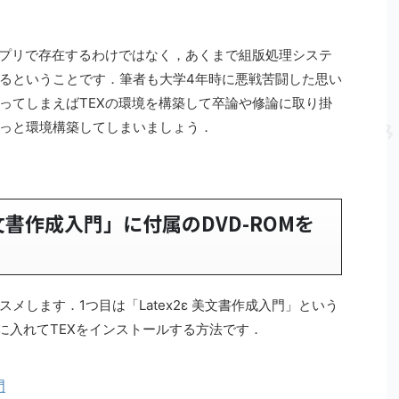
アプリで存在するわけではなく，あくまで組版処理システ
るということです．筆者も大学4年時に悪戦苦闘した思い
ってしまえばTEXの環境を構築して卒論や修論に取り掛
っと環境構築してしまいましょう．
 美文書作成入門」に付属のDVD-ROMを
メします．1つ目は「Latex2ε 美文書作成入門」という
ンに入れてTEXをインストールする方法です．
門