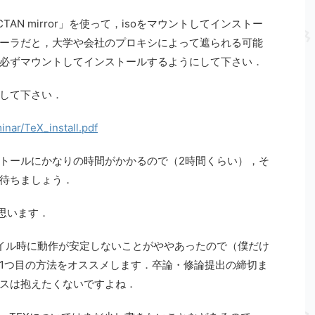
rby CTAN mirror」を使って，isoをマウントしてインストー
ーラだと，大学や会社のプロキシによって遮られる可能
必ずマウントしてインストールするようにして下さい．
して下さい．
inar/TeX_install.pdf
トールにかなりの時間がかかるので（2時間くらい），そ
待ちましょう．
と思います．
イル時に動作が安定しないことがややあったので（僕だけ
1つ目の方法をオススメします．卒論・修論提出の締切ま
スは抱えたくないですよね．