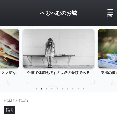
へむへむのお城
いと大変な
仕事で体調を壊すのは愚の骨頂である
支出の最
HOME
>
院試
>
院試