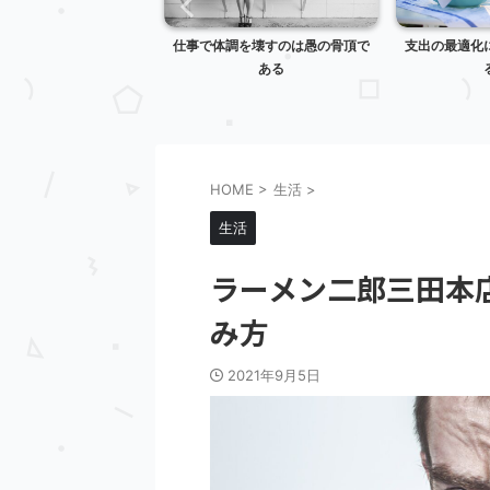
機の違いを理解しないと
仕事で体調を壊すのは愚の骨頂で
支出の最適化
変なことになる
ある
HOME
>
生活
>
生活
ラーメン二郎三田本
み方
2021年9月5日