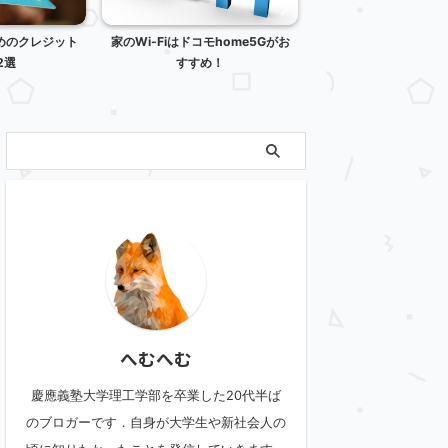
めのクレジット
家のWi-Fiはドコモhome5Gがお
外資系のメリット・デ
2選
すすめ！
へむへむ
慶應義塾大学理工学部を卒業した20代半ば
のブロガーです．自身が大学生や新社会人の