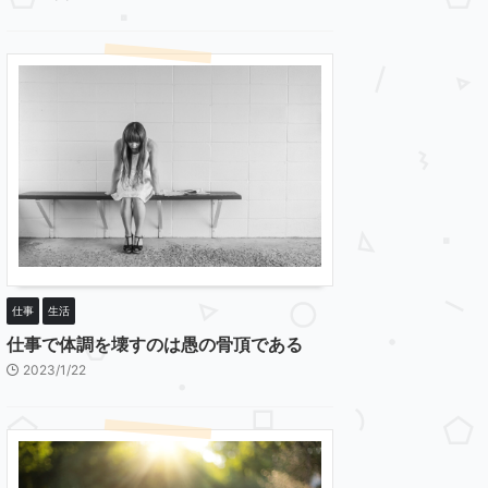
仕事
生活
仕事で体調を壊すのは愚の骨頂である
2023/1/22